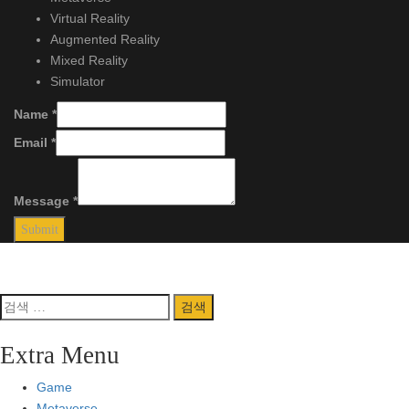
Virtual Reality
Augmented Reality
Mixed Reality
Simulator
Name
*
Email
*
Message
*
Submit
Copyright 2023
by
VR MEDIA
.
Back to Top
검
색:
Extra Menu
Game
Metaverse