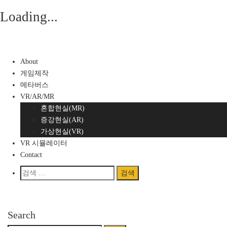
Loading...
Skip
to
content
About
게임제작
메타버스
VR/AR/MR
혼합현실(MR)
증강현실(AR)
가상현실(VR)
VR 시뮬레이터
Contact
검
색:
Home
/
Blog
/
Mansonry Sidebar Left
Search